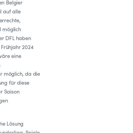
en Belgier
 auf alle
errechte,
d möglich
der DFL haben
 Frühjahr 2024
wäre eine
m
r möglich, da die
ng für diese
er Saison
igen
che Lösung
 Bundesliga-Spiele