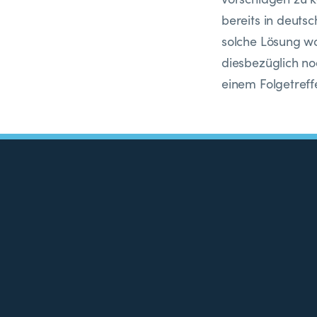
bereits in deuts
solche Lösung wol
diesbezüglich no
einem Folgetreff