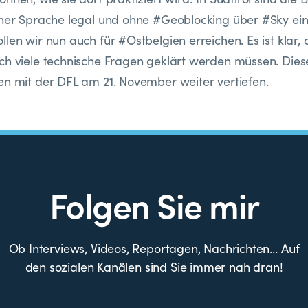
cher Sprache legal und ohne #Geoblocking über #Sky ein
len wir nun auch für #Ostbelgien erreichen. Es ist klar, 
ch viele technische Fragen geklärt werden müssen. Dies
en mit der DFL am 21. November weiter vertiefen.
Folgen Sie mir
Ob Interviews, Videos, Reportagen, Nachrichten… Auf
den sozialen Kanälen sind Sie immer nah dran!