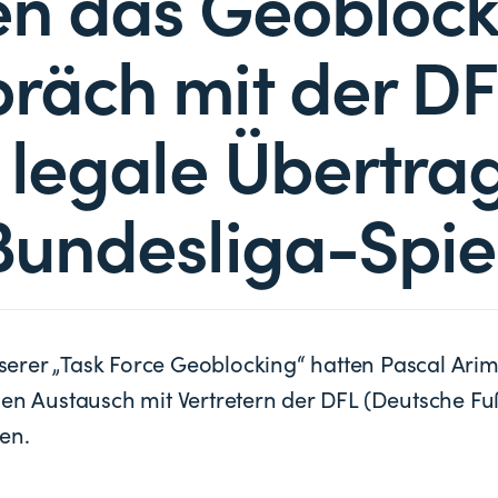
n das Geoblock
räch mit der DF
 legale Übertra
Bundesliga-Spie
rer „Task Force Geoblocking“ hatten Pascal Arim
nen Austausch mit Vertretern der DFL (Deutsche Fu
en.