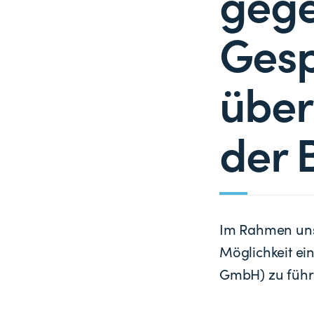
gege
Gesp
über
der 
Im Rahmen unse
Möglichkeit ei
GmbH) zu führ