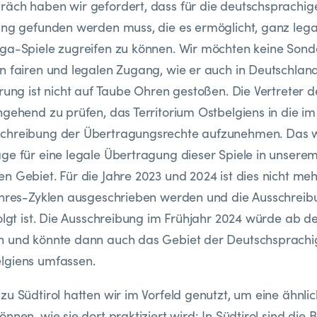
äch haben wir gefordert, dass für die deutschsprachig
ung gefunden werden muss, die es ermöglicht, ganz legal
ga-Spiele zugreifen zu können. Wir möchten keine Sond
n fairen und legalen Zugang, wie er auch in Deutschlan
ung ist nicht auf Taube Ohren gestoßen. Die Vertreter 
ngehend zu prüfen, das Territorium Ostbelgiens in die im
chreibung der Übertragungsrechte aufzunehmen. Das 
ge für eine legale Übertragung dieser Spiele in unsere
n Gebiet. Für die Jahre 2023 und 2024 ist dies nicht meh
ahres-Zyklen ausgeschrieben werden und die Ausschreibu
folgt ist. Die Ausschreibung im Frühjahr 2024 würde ab d
n und könnte dann auch das Gebiet der Deutschsprach
lgiens umfassen.
zu Südtirol hatten wir im Vorfeld genutzt, um eine ähnli
nnen, wie sie dort praktiziert wird: In Südtirol sind die