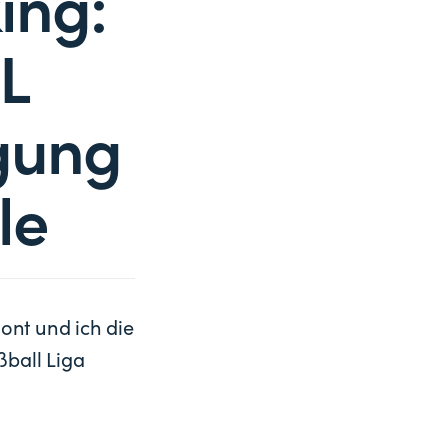
ing:
L
gung
le
ont und ich die
ßball Liga