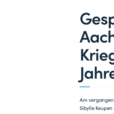
Gesp
Aach
Krie
Jahr
Am vergangene
Sibylle Keupen