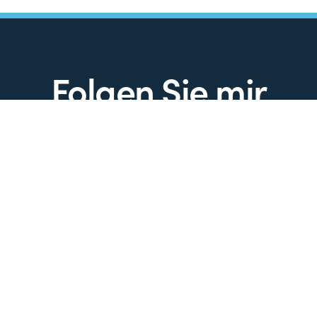
Folgen Sie mir
Ob Interviews, Videos, Reportagen, Nachrichten… Auf
den sozialen Kanälen sind Sie immer nah dran!