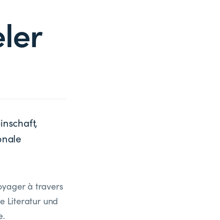
ler
nschaft,
onale
oyager à travers
e Literatur und
e.