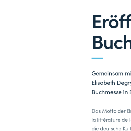
Eröf
Buc
Gemeinsam mit 
Elisabeth Degry
Buchmesse in B
Das Motto der Br
la littérature d
die deutsche Kul